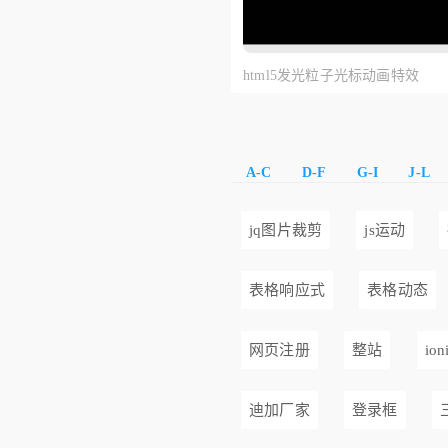
html5发光粒子光标动画特效
A-C
D-F
G-I
J-L
jq图片裁剪
js运动
表格响应式
表格动态
网页注册
整站
ion
迪加厂家
登录框