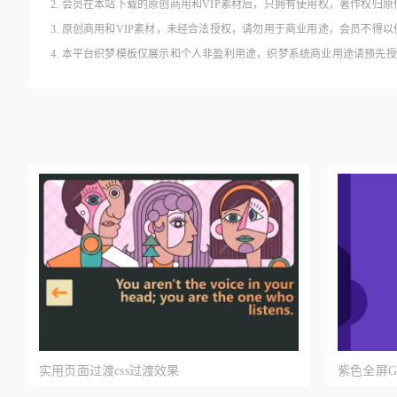
2. 会员在本站下载的原创商用和VIP素材后，只拥有使用权，著作权归原
3. 原创商用和VIP素材，未经合法授权，请勿用于商业用途，会员不
4. 本平台织梦模板仅展示和个人非盈利用途，织梦系统商业用途请预先
实用页面过渡css过渡效果
紫色全屏G