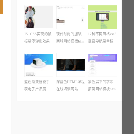
JS+CSS实现的鼠
现代时尚的服装
12种不同风格css3
标悬停弹出效果
商城网站模板html
垂直导航菜单栏
蓝色渐变智能手
深蓝色HTML课程
紫色扁平的求职
表电子产品展示
在线培训网站模
招聘网站模板html
网站模板
板