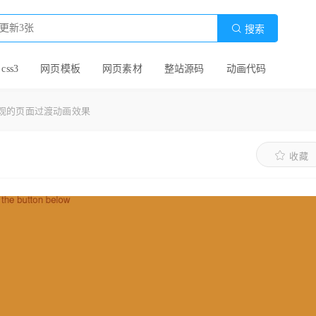

搜索
 css3
网页模板
网页素材
整站源码
动画代码
观的页面过渡动画效果
收藏