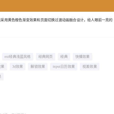
面采用黄色橙色渐变效果和页面切换过渡动画融合设计，给人眼前一亮的
ext经典浅蓝风格
经典网页
经典
快播效果
效果
3d效果
解锁效果
input日历效果
视差效果
果