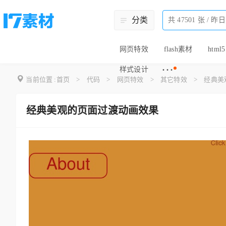
分类
网页特效
flash素材
html5
···
样式设计
当前位置 :
首页
>
代码
>
网页特效
>
其它特效
>
经典美
经典美观的页面过渡动画效果