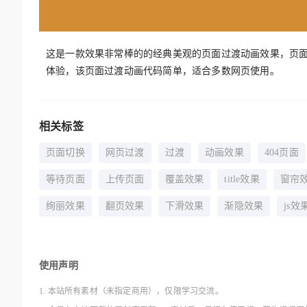
这是一款效果非常棒的的经典美观的页面过渡动画效果，页
体验，该页面过渡动画代码简单，适合多数网页使用。
相关标签
页面切换
网页过渡
过渡
动画效果
404页面
等待页面
上传页面
覆盖效果
title效果
窗帘
绚丽效果
翻页效果
下滑效果
渐隐效果
js效
使用声明
1. 本站所有素材（未指定商用），仅限学习交流。