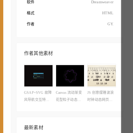
软件
Dreamweaver
格式
HTML
作者
GY.
作者其他素材
GSAP+SVG 故障
Canvas 流动渐变
JS 创意摆锤波浪
风导航交互特效
花型粒子动态特
时钟动态网页特
源码
效素材
效
最新素材