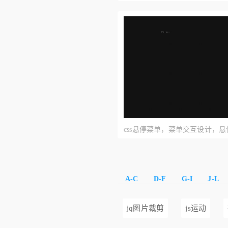
css悬停菜单，菜单交互设计，
果
A-C
D-F
G-I
J-L
jq图片裁剪
js运动