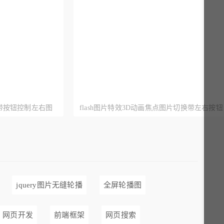
滚动带按钮控制左右图
flash图片特效3D动画焦点图片切换带左右按钮
控制图片滚动
jquery图片无缝轮播
全屏轮播图
网页开发
前端框架
网页搜索