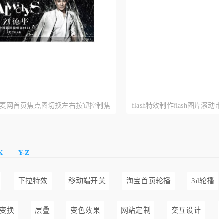
y仿大麦网首页焦点图切换左右按钮控制焦
flash特效制作flash图片
动切换代码
片滚动
X
Y-Z
下拉特效
移动端开关
淘宝首页轮播
3d轮播
变换
层叠
变色效果
网站定制
交互设计