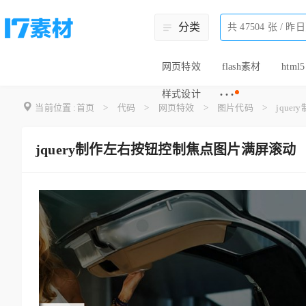
分类
网页特效
flash素材
html5
···
样式设计
当前位置 :
首页
>
代码
>
网页特效
>
图片代码
>
jqu
jquery制作左右按钮控制焦点图片满屏滚动