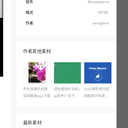
软件
Dreamweaver
格式
HTML
作者
anoaghost
作者其他素材
养生保健手机微
绿色通用的手机a
html5猎豹移动官
官网模板html下载
pp软件介绍下载
网触屏手机滑动
页面模板
展示模板下载
最新素材