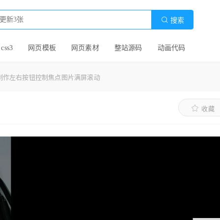

搜索
 css3
网页模板
网页素材
整站源码
动画代码
ery制作左右按钮控制焦点图片满屏滚动
收藏