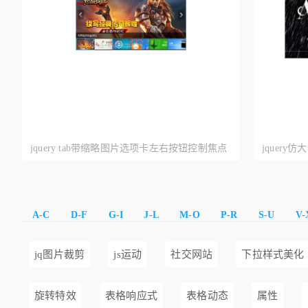
jquery tab带缩略图片选项卡左右按钮控制焦点
jquer
图片滚动切换
点图片滚
A-C
D-F
G-I
J-L
M-O
P-R
S-U
V-
jq图片裁剪
js运动
社交网站
下拉样式美化
旋转特效
表格响应式
表格动态
属性