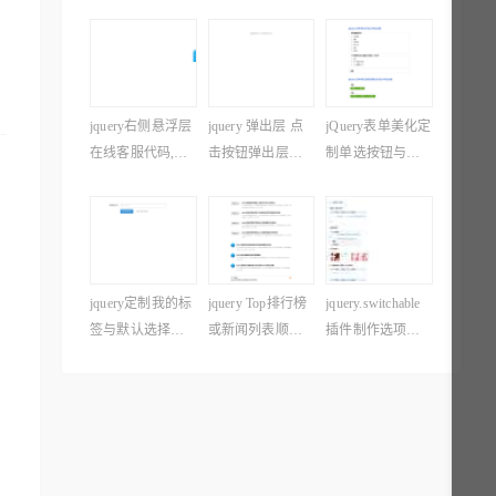
jquery右侧悬浮层
jquery 弹出层 点
jQuery表单美化定
在线客服代码,在
击按钮弹出层兼
制单选按钮与复
线问答QQ代码
容IE和firefox浏览
选框美化特效
器
jquery定制我的标
jquery Top排行榜
jquery.switchable
签与默认选择我
或新闻列表顺序
插件制作选项
的标签
名单序号自动生
卡、图片滑动或
成
滚动、手风琴、
导航菜单等特效