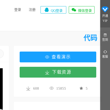


登录
注册
QQ登录
微信登录
开通
VIP
代码
签到
查看演示
客服
下载资源
608
15855
5