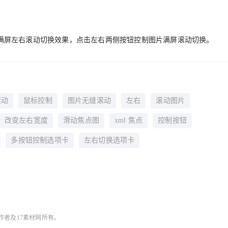
r焦点图满屏左右滚动切换效果，点击左右两侧按钮控制图片满屏滚动切换。
滚动
鼠标控制
图片无缝滚动
左右
滚动图片
改变左右宽度
滑动焦点图
xml 焦点
控制按钮
多按钮控制选项卡
左右切换选项卡
作者及17素材网所有。