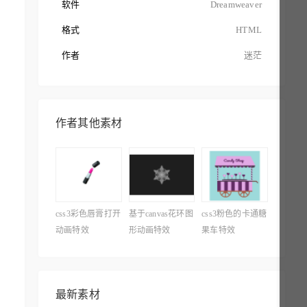
软件
Dreamweaver
格式
HTML
作者
迷茫
作者其他素材
css3彩色唇膏打开
基于canvas花环图
css3粉色的卡通糖
动画特效
形动画特效
果车特效
最新素材