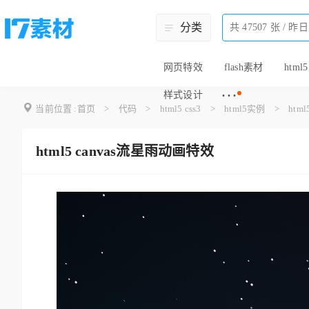
分类
网页特效
flash素材
html5
···
样式设计
当前位置 :
首页
>
代码
>
html5 css3
>
html5实例
>
htm
html5 canvas流星雨动画特效