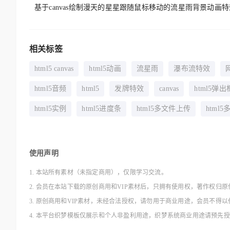
基于canvas绘制漫天的星星跟随鼠标移动的流星雨背景动画
相关标签
html5 canvas
html5动画
流星雨
瀑布流特效
html5音频
html5
发牌特效
canvas
html5弹出
html5实例
html5进度条
html5多文件上传
html
使用声明
1. 本站所有素材（未指定商用），仅限学习交流。
2. 会员在本站下载的原创商用和VIP素材后，只拥有使用权，著作权归原
3. 原创商用和VIP素材，未经合法授权，请勿用于商业用途，会员不
4. 本平台织梦模板仅展示和个人非盈利用途，织梦系统商业用途请预先