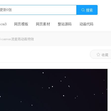

搜索
 css3
网页模板
网页素材
整站源码
动画代码
l5 canvas流星雨动画特效
收藏