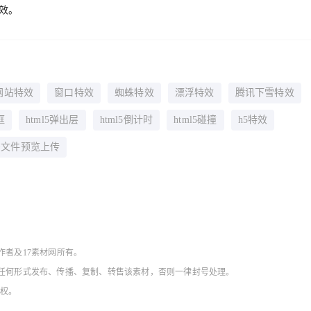
特效。
网站特效
窗口特效
蜘蛛特效
漂浮特效
腾讯下雪特效
框
html5弹出层
html5倒计时
html5碰撞
h5特效
5多文件预览上传
作者及17素材网所有。
得以任何形式发布、传播、复制、转售该素材，否则一律封号处理。
授权。