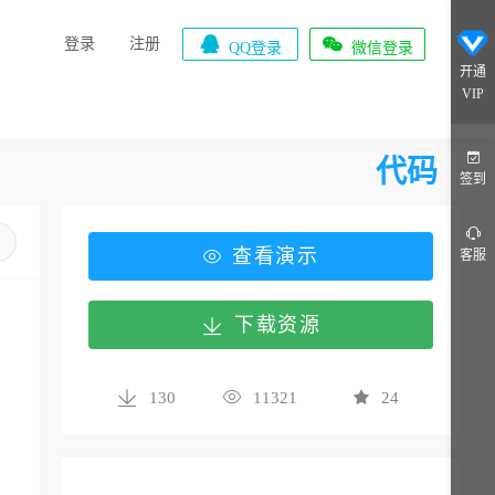


登录
注册
QQ登录
微信登录
开通
VIP
代码
签到
查看演示
客服
下载资源
130
11321
24