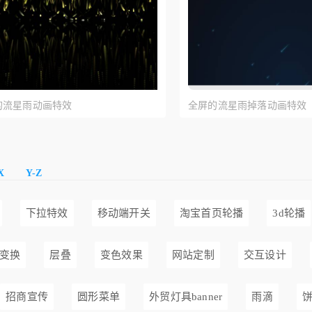
的流星雨动画特效
全屏的流星雨掉落动画特效
X
Y-Z
下拉特效
移动端开关
淘宝首页轮播
3d轮播
变换
层叠
变色效果
网站定制
交互设计
招商宣传
圆形菜单
外贸灯具banner
雨滴