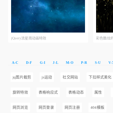
jQuery流星雨动画特效
彩色酷炫
A-C
D-F
G-I
J-L
M-O
P-R
S-U
V-
jq图片裁剪
js运动
社交网站
下拉样式美化
旋转特效
表格响应式
表格动态
属性
网页浏览
网页登录
网页注册
404模板