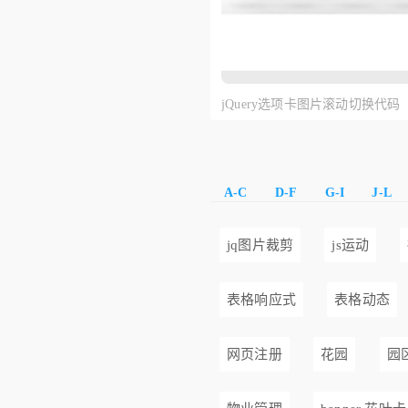
jQuery选项卡图片滚动切换代码
A-C
D-F
G-I
J-L
jq图片裁剪
js运动
表格响应式
表格动态
网页注册
花园
园