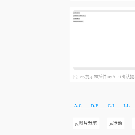
jQuery提示框插件myAlert确
A-C
D-F
G-I
J-L
jq图片裁剪
js运动