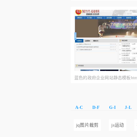
载PSD素材
蓝色的政府企业网站静态模板htm
A-C
D-F
G-I
J-L
jq图片裁剪
js运动