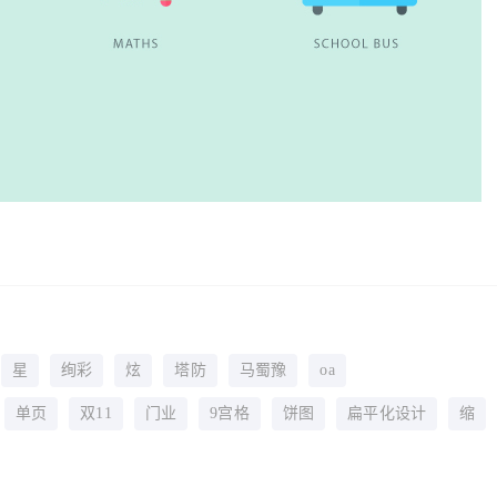
星
绚彩
炫
塔防
马蜀豫
oa
单页
双11
门业
9宫格
饼图
扁平化设计
缩