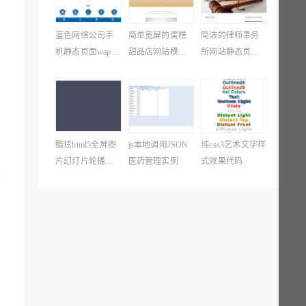
蓝色网络公司手
简单宽屏的蛋糕
简洁的律师事务
机静态页面wap模
甜品店网站模板ht
所网站静态页面
板
ml源码
模板html下载
酷炫html5全屏图
js本地调用JSON
纯css3艺术文字样
片幻灯片轮播切
医药管理实例
式效果代码
换特效