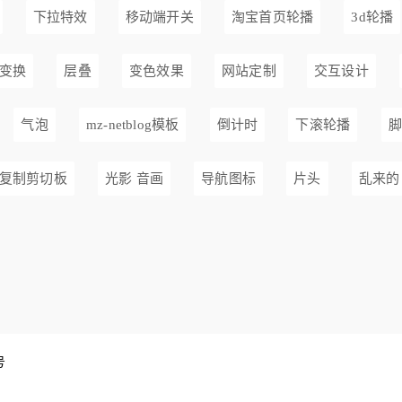
下拉特效
移动端开关
淘宝首页轮播
3d轮播
变换
层叠
变色效果
网站定制
交互设计
气泡
mz-netblog模板
倒计时
下滚轮播
脚
复制剪切板
光影 音画
导航图标
片头
乱来的
号