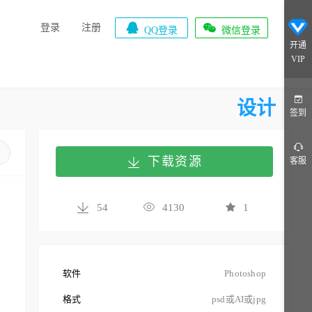


登录
注册
QQ登录
微信登录
开通
VIP
设计
签到
下载资源
客服
54
4130
1
软件
Photoshop
格式
psd或AI或jpg