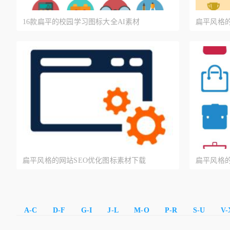
16款扁平的校园学习图标大全AI素材
扁平风格
扁平风格的网站SEO优化图标素材下载
扁平风格
A-C
D-F
G-I
J-L
M-O
P-R
S-U
V-