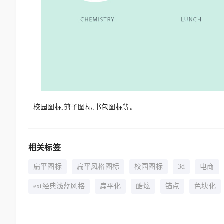
校园图标,剪子图标,书包图标等。
相关标签
扁平图标
扁平风格图标
校园图标
3d
电商
ext经典浅蓝风格
扁平化
酷炫
锚点
色块化