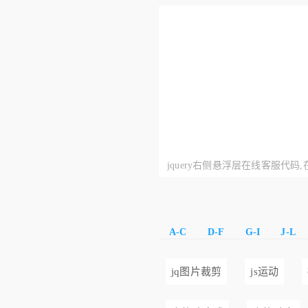
客服代码
jquery右侧悬浮层在线客服代码
码
A-C
D-F
G-I
J-L
jq图片裁剪
js运动