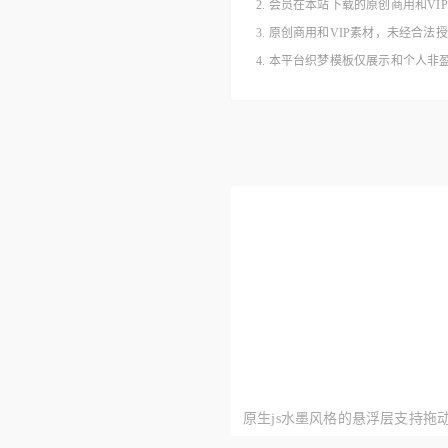
2. 会员在本站下载的原创商用和V
3. 原创商用和VIP素材，未经
4. 本平台织梦模板仅展示和个人
原生js水墨风格的悬浮层支持拖