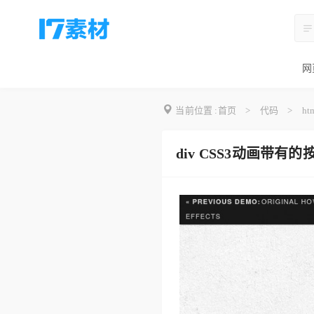
网
当前位置 :
首页
>
代码
>
ht
div CSS3动画带有