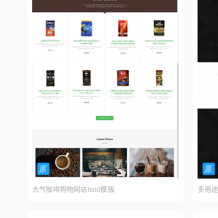
预览
大气咖啡购物网站html模版
多用途