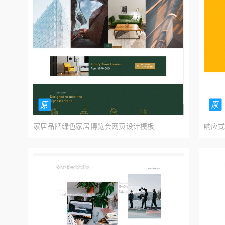
预览
家居品牌绿色家居博览会网页设计模板
响应